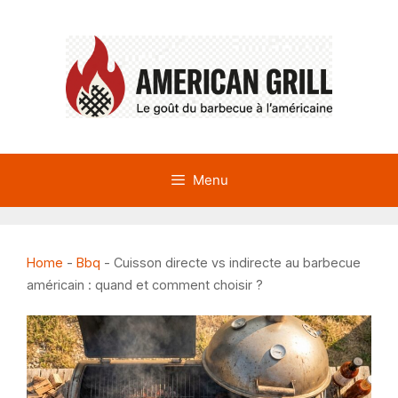
Aller
au
contenu
Menu
Home
-
Bbq
-
Cuisson directe vs indirecte au barbecue
américain : quand et comment choisir ?