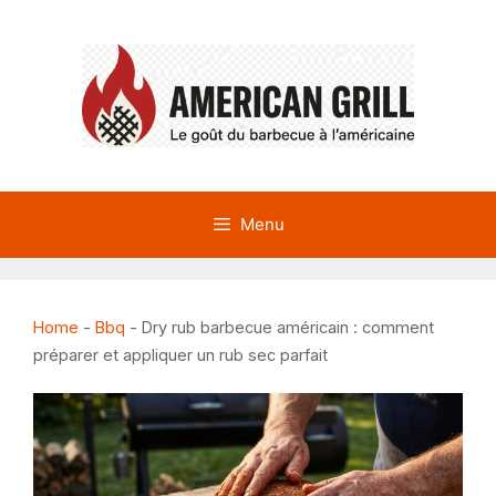
Aller
au
contenu
Menu
Home
-
Bbq
-
Dry rub barbecue américain : comment
préparer et appliquer un rub sec parfait