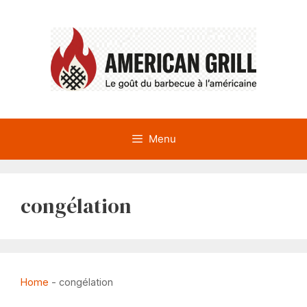
Aller
au
contenu
Menu
congélation
Home
-
congélation