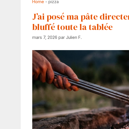
Home
-
pizza
J’ai posé ma pâte directem
bluffé toute la tablée
mars 7, 2026
par
Julien F.