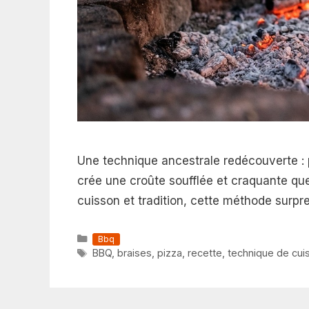
Une technique ancestrale redécouverte : p
crée une croûte soufflée et craquante que
cuisson et tradition, cette méthode surpre
Catégories
Bbq
Étiquettes
BBQ
,
braises
,
pizza
,
recette
,
technique de cui