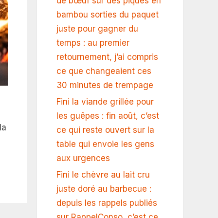
de bœuf sur des piques en
bambou sorties du paquet
juste pour gagner du
temps : au premier
retournement, j’ai compris
ce que changeaient ces
30 minutes de trempage
Fini la viande grillée pour
les guêpes : fin août, c’est
la
ce qui reste ouvert sur la
table qui envoie les gens
aux urgences
Fini le chèvre au lait cru
juste doré au barbecue :
depuis les rappels publiés
sur RappelConso, c’est ce