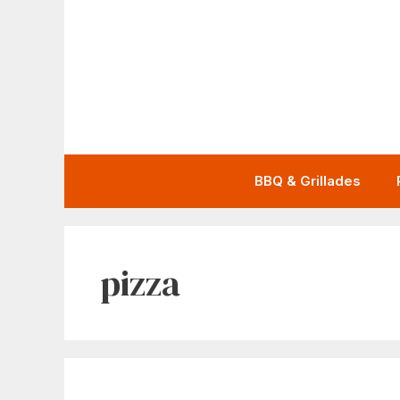
Aller
au
contenu
BBQ & Grillades
pizza