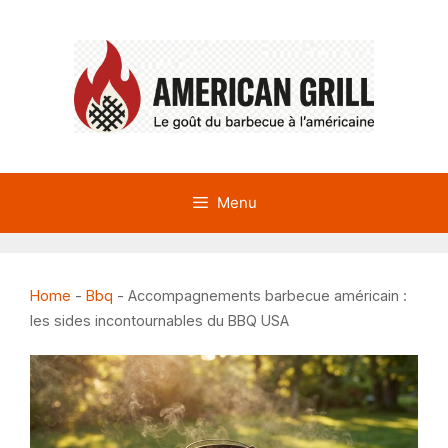
Aller
au
contenu
Menu
Home
-
Bbq
-
Accompagnements barbecue américain :
les sides incontournables du BBQ USA