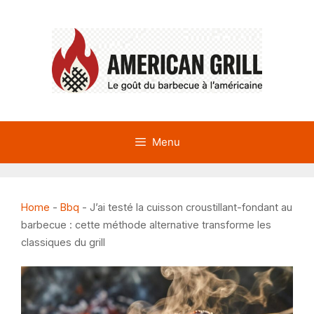
Aller
au
contenu
Menu
Home
-
Bbq
-
J’ai testé la cuisson croustillant-fondant au
barbecue : cette méthode alternative transforme les
classiques du grill