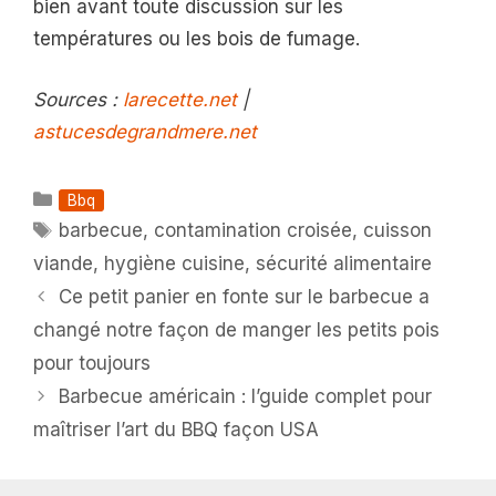
bien avant toute discussion sur les
températures ou les bois de fumage.
Sources :
larecette.net
|
astucesdegrandmere.net
Catégories
Bbq
Étiquettes
barbecue
,
contamination croisée
,
cuisson
viande
,
hygiène cuisine
,
sécurité alimentaire
Ce petit panier en fonte sur le barbecue a
changé notre façon de manger les petits pois
pour toujours
Barbecue américain : l’guide complet pour
maîtriser l’art du BBQ façon USA