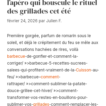
l’apéro qui bouscule le rituel
des grillades cet été
février 24, 2026
par
Julien F.
Première gorgée, parfum de romarin sous le
soleil, et déjà le crépitement du feu se mêle aux
conversations hachées de rires, voilà
barbecue
-de-gonfler-et-comment-la-
corriger/ »>barbecue-5-recettes-sucrees-
salees-qui-profitent-vraiment-de-la-
Cuisson
-au-
feu/ »>barbecue–
comment
-
rattraper/ »>comment-sublimer-la-patate-
douce-grillee-cet-hiver/ »>comment-
transformer-vos-restes-en-bouillons-pour-
sublimer-vos-
grillades
-comment-remplacer-les-