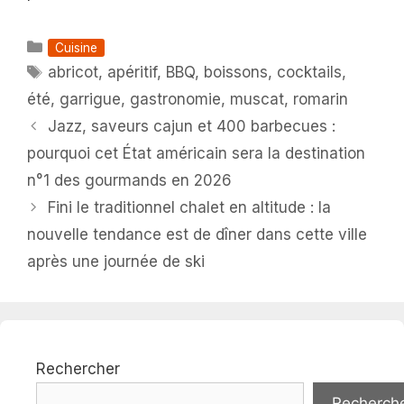
Catégories
Cuisine
Étiquettes
abricot
,
apéritif
,
BBQ
,
boissons
,
cocktails
,
été
,
garrigue
,
gastronomie
,
muscat
,
romarin
Jazz, saveurs cajun et 400 barbecues :
pourquoi cet État américain sera la destination
n°1 des gourmands en 2026
Fini le traditionnel chalet en altitude : la
nouvelle tendance est de dîner dans cette ville
après une journée de ski
Rechercher
Recherch