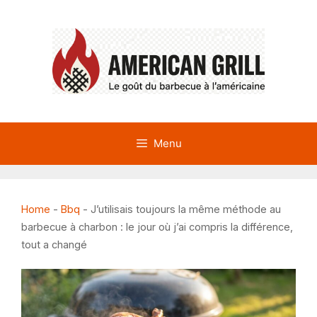
Aller
au
contenu
Menu
Home
-
Bbq
-
J’utilisais toujours la même méthode au
barbecue à charbon : le jour où j’ai compris la différence,
tout a changé