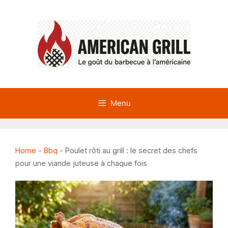
Aller
au
contenu
Menu
Home
-
Bbq
-
Poulet rôti au grill : le secret des chefs
pour une viande juteuse à chaque fois