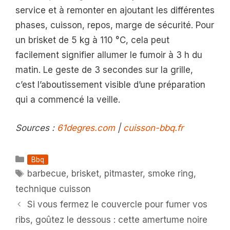
service et à remonter en ajoutant les différentes
phases, cuisson, repos, marge de sécurité. Pour
un brisket de 5 kg à 110 °C, cela peut
facilement signifier allumer le fumoir à 3 h du
matin. Le geste de 3 secondes sur la grille,
c’est l’aboutissement visible d’une préparation
qui a commencé la veille.
Sources :
61degres.com
|
cuisson-bbq.fr
Catégories
Bbq
Étiquettes
barbecue
,
brisket
,
pitmaster
,
smoke ring
,
technique cuisson
Si vous fermez le couvercle pour fumer vos
ribs, goûtez le dessous : cette amertume noire