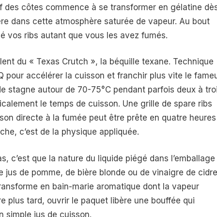
if des côtes commence à se transformer en gélatine dè
ère dans cette atmosphère saturée de vapeur. Au bout
sé vos ribs autant que vous les avez fumés.
rlent du « Texas Crutch », la béquille texane. Technique
pour accélérer la cuisson et franchir plus vite le fame
nde stagne autour de 70-75°C pendant parfois deux à tro
calement le temps de cuisson. Une grille de spare ribs
son directe à la fumée peut être prête en quatre heures
che, c’est de la physique appliquée.
s, c’est que la nature du liquide piégé dans l’emballage
e jus de pomme, de bière blonde ou de vinaigre de cidr
 transforme en bain-marie aromatique dont la vapeur
 plus tard, ouvrir le paquet libère une bouffée qui
n simple jus de cuisson.