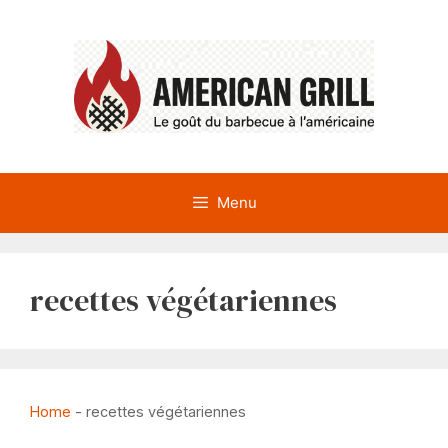
Aller
au
contenu
Menu
recettes végétariennes
Home
-
recettes végétariennes