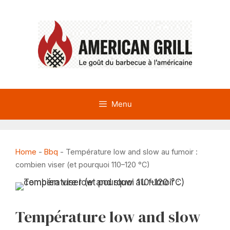
Aller
au
contenu
Menu
Home
-
Bbq
-
Température low and slow au fumoir :
combien viser (et pourquoi 110–120 °C)
Température low and slow