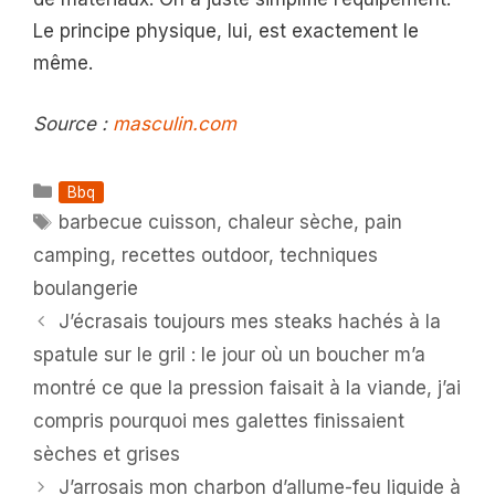
Le principe physique, lui, est exactement le
même.
Source :
masculin.com
Catégories
Bbq
Étiquettes
barbecue cuisson
,
chaleur sèche
,
pain
camping
,
recettes outdoor
,
techniques
boulangerie
J’écrasais toujours mes steaks hachés à la
spatule sur le gril : le jour où un boucher m’a
montré ce que la pression faisait à la viande, j’ai
compris pourquoi mes galettes finissaient
sèches et grises
J’arrosais mon charbon d’allume-feu liquide à