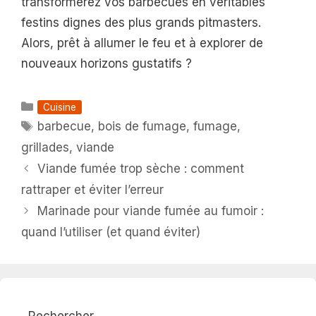
transformerez vos barbecues en véritables
festins dignes des plus grands pitmasters.
Alors, prêt à allumer le feu et à explorer de
nouveaux horizons gustatifs ?
Catégories
Cuisine
Étiquettes
barbecue
,
bois de fumage
,
fumage
,
grillades
,
viande
Viande fumée trop sèche : comment
rattraper et éviter l’erreur
Marinade pour viande fumée au fumoir :
quand l’utiliser (et quand éviter)