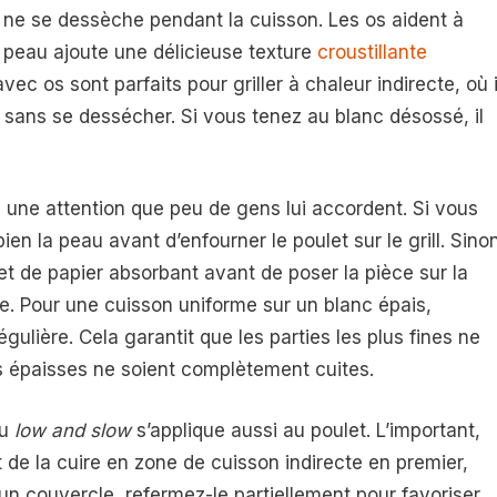
et ne se dessèche pendant la cuisson. Les os aident à
la peau ajoute une délicieuse texture
croustillante
vec os sont parfaits pour griller à chaleur indirecte, où i
sans se dessécher. Si vous tenez au blanc désossé, il
 une attention que peu de gens lui accordent. Si vous
en la peau avant d’enfourner le poulet sur le grill. Sino
ilet de papier absorbant avant de poser la pièce sur la
le. Pour une cuisson uniforme sur un blanc épais,
gulière. Cela garantit que les parties les plus fines ne
us épaisses ne soient complètement cuites.
du
low and slow
s’applique aussi au poulet. L’important,
t de la cuire en zone de cuisson indirecte en premier,
un couvercle, refermez-le partiellement pour favoriser