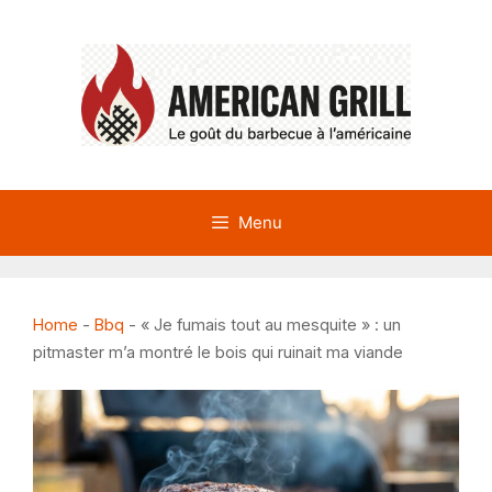
Aller
au
contenu
Menu
Home
-
Bbq
-
« Je fumais tout au mesquite » : un
pitmaster m’a montré le bois qui ruinait ma viande