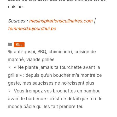
cuisine.
Sources :
mesinspirationsculinaires.com
|
femmesdaujourdhui.be
Catégories
Bbq
Étiquettes
anti-gaspi
,
BBQ
,
chimichurri
,
cuisine de
marché
,
viande grillée
« Ne plante jamais ta fourchette avant la
grille » : depuis qu’un boucher m’a montré ce
geste, mes saucisses ne noircissent plus
Vous trempez vos brochettes en bambou
avant le barbecue : c’est ce détail que tout le
monde bâcle qui les fait prendre feu