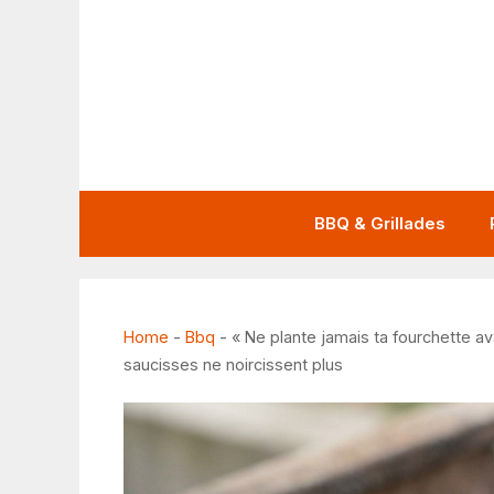
Aller
au
contenu
BBQ & Grillades
Home
-
Bbq
-
« Ne plante jamais ta fourchette av
saucisses ne noircissent plus