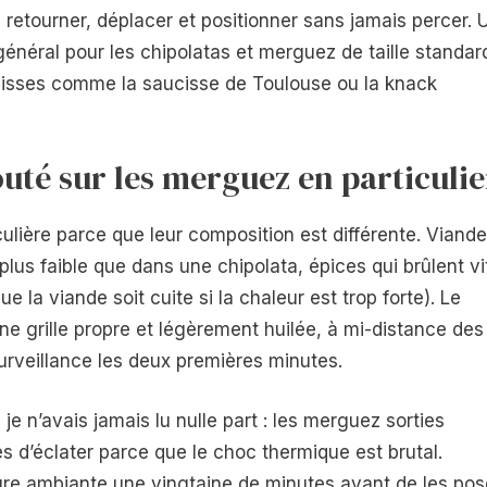
 retourner, déplacer et positionner sans jamais percer. 
général pour les chipolatas et merguez de taille standar
aisses comme la saucisse de Toulouse ou la knack
outé sur les merguez en particulie
ulière parce que leur composition est différente. Viande
lus faible que dans une chipolata, épices qui brûlent vi
e la viande soit cuite si la chaleur est trop forte). Le
e grille propre et légèrement huilée, à mi-distance des
surveillance les deux premières minutes.
 je n’avais jamais lu nulle part : les merguez sorties
es d’éclater parce que le choc thermique est brutal.
ure ambiante une vingtaine de minutes avant de les pos