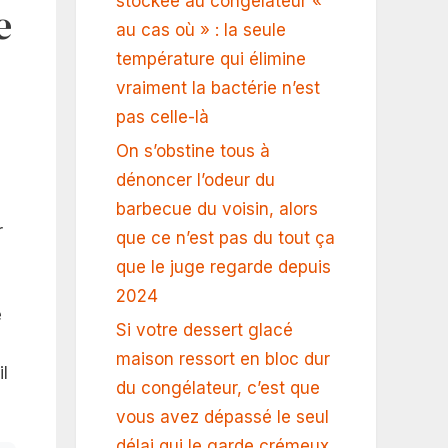
stockée au congélateur «
e
au cas où » : la seule
température qui élimine
vraiment la bactérie n’est
pas celle-là
On s’obstine tous à
dénoncer l’odeur du
barbecue du voisin, alors
r
que ce n’est pas du tout ça
que le juge regarde depuis
2024
e
Si votre dessert glacé
maison ressort en bloc dur
il
du congélateur, c’est que
vous avez dépassé le seul
délai qui le garde crémeux