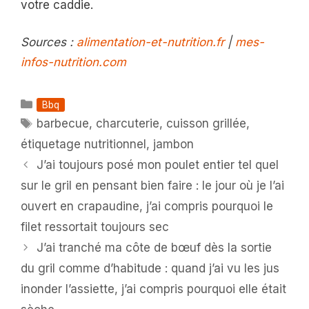
votre caddie.
Sources :
alimentation-et-nutrition.fr
|
mes-
infos-nutrition.com
Catégories
Bbq
Étiquettes
barbecue
,
charcuterie
,
cuisson grillée
,
étiquetage nutritionnel
,
jambon
J’ai toujours posé mon poulet entier tel quel
sur le gril en pensant bien faire : le jour où je l’ai
ouvert en crapaudine, j’ai compris pourquoi le
filet ressortait toujours sec
J’ai tranché ma côte de bœuf dès la sortie
du gril comme d’habitude : quand j’ai vu les jus
inonder l’assiette, j’ai compris pourquoi elle était