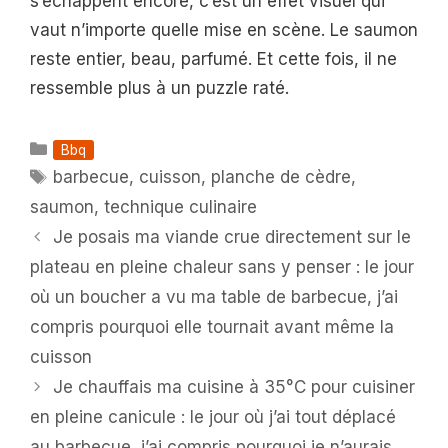
s’échappent encore, c’est un effet visuel qui
vaut n’importe quelle mise en scène. Le saumon
reste entier, beau, parfumé. Et cette fois, il ne
ressemble plus à un puzzle raté.
Catégories
Bbq
Étiquettes
barbecue
,
cuisson
,
planche de cèdre
,
saumon
,
technique culinaire
Je posais ma viande crue directement sur le
plateau en pleine chaleur sans y penser : le jour
où un boucher a vu ma table de barbecue, j’ai
compris pourquoi elle tournait avant même la
cuisson
Je chauffais ma cuisine à 35°C pour cuisiner
en pleine canicule : le jour où j’ai tout déplacé
au barbecue, j’ai compris pourquoi je n’aurais