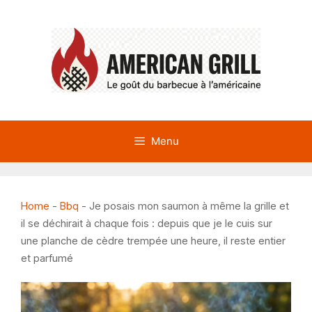
Aller
au
contenu
Menu
Home
-
Bbq
-
Je posais mon saumon à même la grille et
il se déchirait à chaque fois : depuis que je le cuis sur
une planche de cèdre trempée une heure, il reste entier
et parfumé