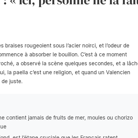
s braises rougeoient sous l’acier noirci, et l’odeur de
 commence à absorber le bouillon. C’est à ce moment
roché, a observé la scène quelques secondes, et a lâch
lui, la paella c’est une religion, et quand un Valencien
 de juste.
e contient jamais de fruits de mer, moules ou chorizo
que
ond, est l’étape cruciale que les Français ratent