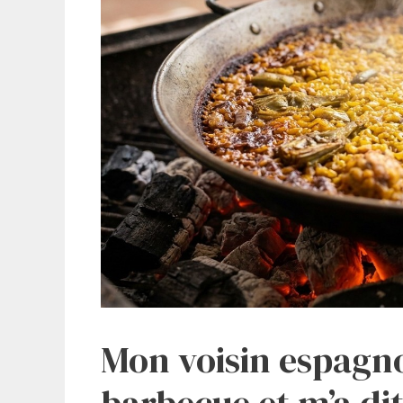
Mon voisin espagno
barbecue et m’a dit 