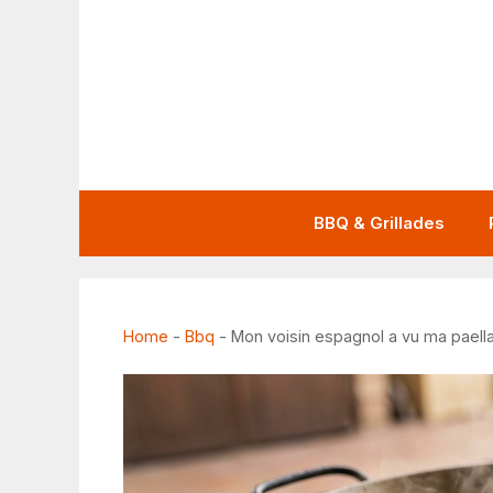
Aller
au
contenu
BBQ & Grillades
Home
-
Bbq
-
Mon voisin espagnol a vu ma paella s