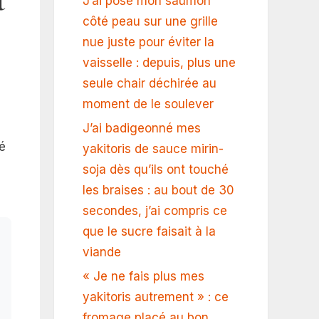
J’ai posé mon saumon
côté peau sur une grille
nue juste pour éviter la
vaisselle : depuis, plus une
seule chair déchirée au
moment de le soulever
J’ai badigeonné mes
é
yakitoris de sauce mirin-
soja dès qu’ils ont touché
les braises : au bout de 30
secondes, j’ai compris ce
que le sucre faisait à la
viande
« Je ne fais plus mes
yakitoris autrement » : ce
fromage placé au bon