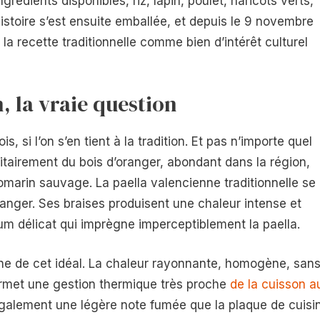
rédients disponibles, riz, lapin, poulet, haricots verts,
istoire s’est ensuite emballée, et depuis le 9 novembre
la recette traditionnelle comme bien d’intérêt culturel
n, la vraie question
s, si l’on s’en tient à la tradition. Et pas n’importe quel
oritairement du bois d’oranger, abondant dans la région,
marin sauvage. La paella valencienne traditionnelle se
ranger. Ses braises produisent une chaleur intense et
fum délicat qui imprègne imperceptiblement la paella.
he de cet idéal. La chaleur rayonnante, homogène, san
permet une gestion thermique très proche
de la cuisson a
également une légère note fumée que la plaque de cuisi