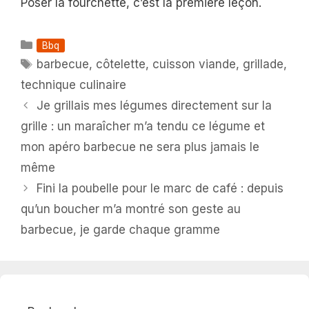
Poser la fourchette, c’est la première leçon.
Catégories
Bbq
Étiquettes
barbecue
,
côtelette
,
cuisson viande
,
grillade
,
technique culinaire
Je grillais mes légumes directement sur la
grille : un maraîcher m’a tendu ce légume et
mon apéro barbecue ne sera plus jamais le
même
Fini la poubelle pour le marc de café : depuis
qu’un boucher m’a montré son geste au
barbecue, je garde chaque gramme