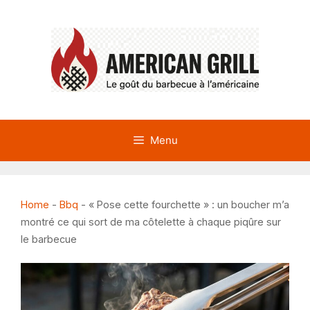
Aller
au
contenu
Menu
Home
-
Bbq
-
« Pose cette fourchette » : un boucher m’a
montré ce qui sort de ma côtelette à chaque piqûre sur
le barbecue