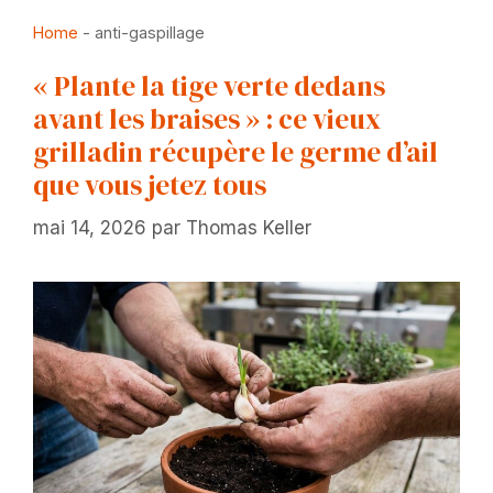
Home
-
anti-gaspillage
« Plante la tige verte dedans
avant les braises » : ce vieux
grilladin récupère le germe d’ail
que vous jetez tous
mai 14, 2026
par
Thomas Keller