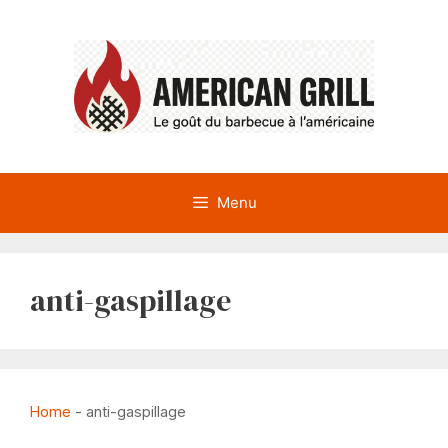
Aller
au
contenu
Menu
anti-gaspillage
Home
-
anti-gaspillage