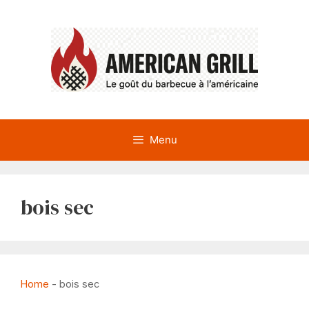
Aller
au
contenu
Menu
bois sec
Home
-
bois sec