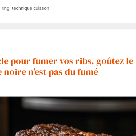
 ring
,
technique cuisson
le pour fumer vos ribs, goûtez le
 noire n’est pas du fumé