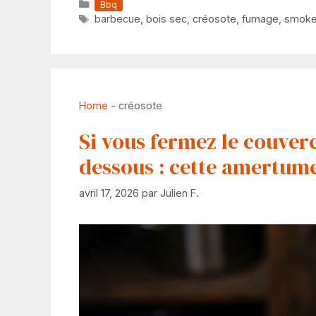
Catégories
Bbq
Étiquettes
barbecue
,
bois sec
,
créosote
,
fumage
,
smoke
Home
-
créosote
Si vous fermez le couverc
dessous : cette amertume
avril 17, 2026
par
Julien F.