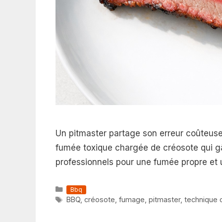
Un pitmaster partage son erreur coûteuse 
fumée toxique chargée de créosote qui gâ
professionnels pour une fumée propre et 
Catégories
Bbq
Étiquettes
BBQ
,
créosote
,
fumage
,
pitmaster
,
technique 