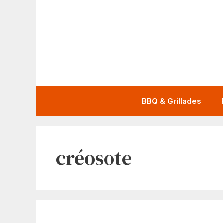
Aller
au
contenu
BBQ & Grillades
créosote