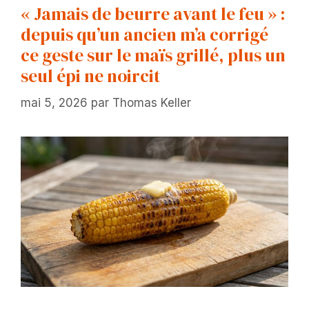
« Jamais de beurre avant le feu » :
depuis qu’un ancien m’a corrigé
ce geste sur le maïs grillé, plus un
seul épi ne noircit
mai 5, 2026
par
Thomas Keller