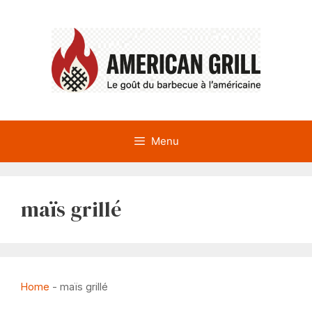
Aller
au
contenu
Menu
maïs grillé
Home
-
maïs grillé