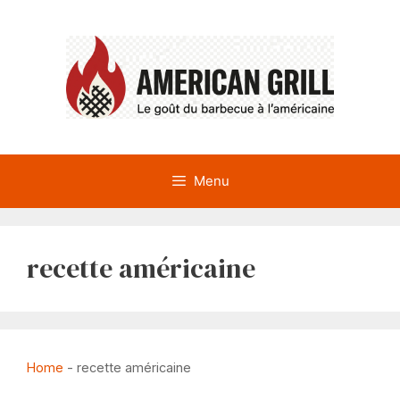
Aller
au
contenu
Menu
recette américaine
Home
-
recette américaine