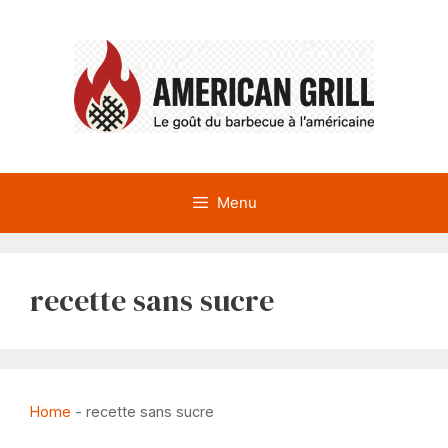
Aller
au
contenu
Menu
recette sans sucre
Home
-
recette sans sucre