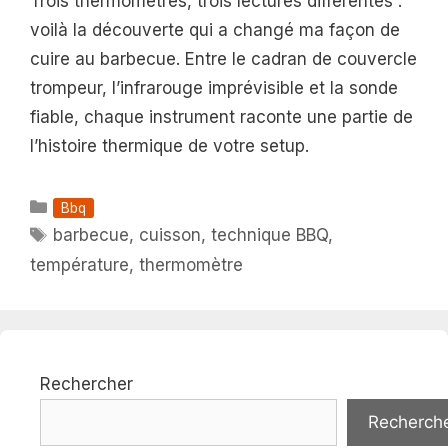
Trois thermomètres, trois lectures différentes :
voilà la découverte qui a changé ma façon de
cuire au barbecue. Entre le cadran de couvercle
trompeur, l’infrarouge imprévisible et la sonde
fiable, chaque instrument raconte une partie de
l’histoire thermique de votre setup.
Catégories
Bbq
Étiquettes
barbecue
,
cuisson
,
technique BBQ
,
température
,
thermomètre
Rechercher
Recherch