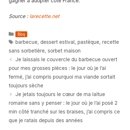
gagner à adopter côté France.
Source :
larecette.net
Catégories
Bbq
Étiquettes
barbecue
,
dessert estival
,
pastèque
,
recette
sans sorbetière
,
sorbet maison
Je laissais le couvercle du barbecue ouvert
pour mes grosses pièces : le jour où je l’ai
fermé, j’ai compris pourquoi ma viande sortait
toujours sèche
Je jetais toujours le cœur de ma laitue
romaine sans y penser : le jour où je l’ai posé 2
min côté tranché sur les braises, j’ai compris ce
que je ratais depuis des années