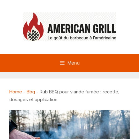
Aller
au
contenu
Menu
Home
-
Bbq
-
Rub BBQ pour viande fumée : recette,
dosages et application