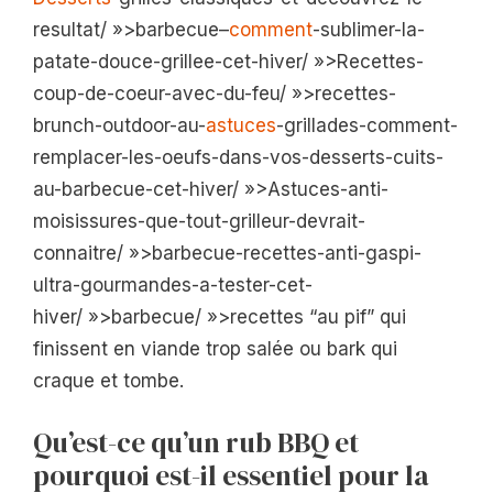
resultat/ »>barbecue–
comment
-sublimer-la-
patate-douce-grillee-cet-hiver/ »>Recettes-
coup-de-coeur-avec-du-feu/ »>recettes-
brunch-outdoor-au-
astuces
-grillades-comment-
remplacer-les-oeufs-dans-vos-desserts-cuits-
au-barbecue-cet-hiver/ »>Astuces-anti-
moisissures-que-tout-grilleur-devrait-
connaitre/ »>barbecue-recettes-anti-gaspi-
ultra-gourmandes-a-tester-cet-
hiver/ »>barbecue/ »>recettes “au pif” qui
finissent en viande trop salée ou bark qui
craque et tombe.
Qu’est-ce qu’un rub BBQ et
pourquoi est-il essentiel pour la