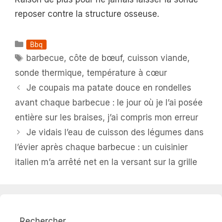
reposer contre la structure osseuse.
Catégories
Bbq
Étiquettes
barbecue
,
côte de bœuf
,
cuisson viande
,
sonde thermique
,
température à cœur
Je coupais ma patate douce en rondelles
avant chaque barbecue : le jour où je l’ai posée
entière sur les braises, j’ai compris mon erreur
Je vidais l’eau de cuisson des légumes dans
l’évier après chaque barbecue : un cuisinier
italien m’a arrêté net en la versant sur la grille
Rechercher