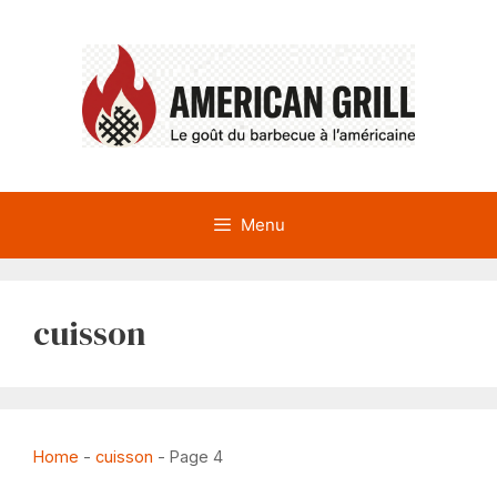
Aller
au
contenu
Menu
cuisson
Home
-
cuisson
-
Page 4