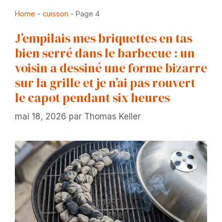
Home
-
cuisson
-
Page 4
J’empilais mes briquettes en tas
bien serré dans le barbecue : un
voisin a dessiné une forme bizarre
sur la grille et je n’ai pas rouvert
le capot pendant six heures
mai 18, 2026
par
Thomas Keller