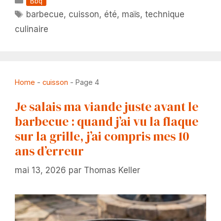
Catégories
Bbq
Étiquettes
barbecue
,
cuisson
,
été
,
maïs
,
technique
culinaire
Home
-
cuisson
-
Page 4
Je salais ma viande juste avant le
barbecue : quand j’ai vu la flaque
sur la grille, j’ai compris mes 10
ans d’erreur
mai 13, 2026
par
Thomas Keller