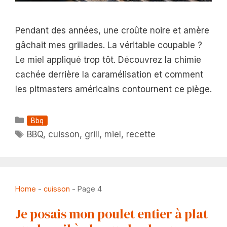
Pendant des années, une croûte noire et amère
gâchait mes grillades. La véritable coupable ?
Le miel appliqué trop tôt. Découvrez la chimie
cachée derrière la caramélisation et comment
les pitmasters américains contournent ce piège.
Catégories
Bbq
Étiquettes
BBQ
,
cuisson
,
grill
,
miel
,
recette
Home
-
cuisson
-
Page 4
Je posais mon poulet entier à plat