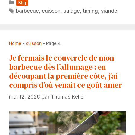
Catégories
Bbq
Étiquettes
barbecue
,
cuisson
,
salage
,
timing
,
viande
Home
-
cuisson
-
Page 4
Je fermais le couvercle de mon
barbecue dès l’allumage : en
découpant la première côte, j’ai
compris d’où venait ce goût amer
mai 12, 2026
par
Thomas Keller