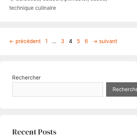
technique culinaire
Page
Page
Page
Page
Page
←
précédent
1
…
3
4
5
6
→
suivant
Rechercher
Recherch
Recent Posts