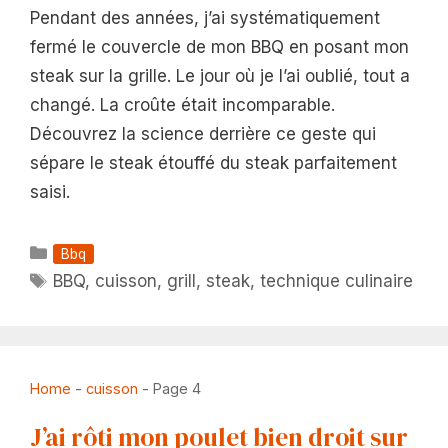
Pendant des années, j’ai systématiquement
fermé le couvercle de mon BBQ en posant mon
steak sur la grille. Le jour où je l’ai oublié, tout a
changé. La croûte était incomparable.
Découvrez la science derrière ce geste qui
sépare le steak étouffé du steak parfaitement
saisi.
Catégories
Bbq
Étiquettes
BBQ
,
cuisson
,
grill
,
steak
,
technique culinaire
Home
-
cuisson
-
Page 4
J’ai rôti mon poulet bien droit sur