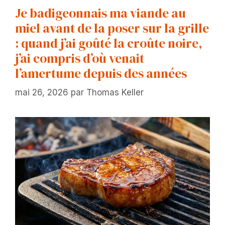
Je badigeonnais ma viande au
miel avant de la poser sur la grille
: quand j’ai goûté la croûte noire,
j’ai compris d’où venait
l’amertume depuis des années
mai 26, 2026
par
Thomas Keller