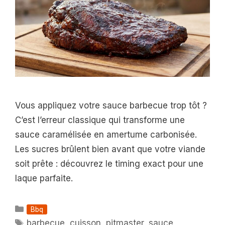
Vous appliquez votre sauce barbecue trop tôt ?
C’est l’erreur classique qui transforme une
sauce caramélisée en amertume carbonisée.
Les sucres brûlent bien avant que votre viande
soit prête : découvrez le timing exact pour une
laque parfaite.
Catégories
Bbq
Étiquettes
barbecue
,
cuisson
,
pitmaster
,
sauce
,