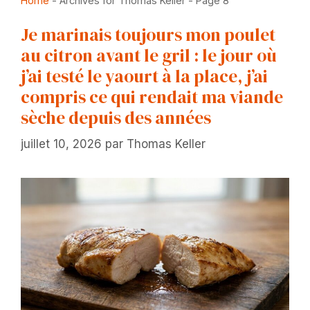
Home
-
Archives for Thomas Keller
-
Page 8
Je marinais toujours mon poulet
au citron avant le gril : le jour où
j’ai testé le yaourt à la place, j’ai
compris ce qui rendait ma viande
sèche depuis des années
juillet 10, 2026
par
Thomas Keller