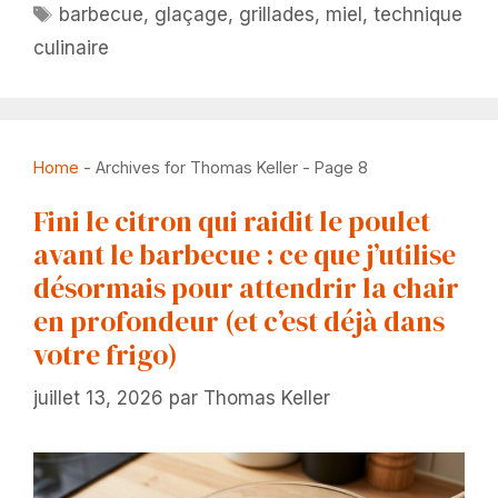
Étiquettes
barbecue
,
glaçage
,
grillades
,
miel
,
technique
culinaire
Home
-
Archives for Thomas Keller
-
Page 8
Fini le citron qui raidit le poulet
avant le barbecue : ce que j’utilise
désormais pour attendrir la chair
en profondeur (et c’est déjà dans
votre frigo)
juillet 13, 2026
par
Thomas Keller