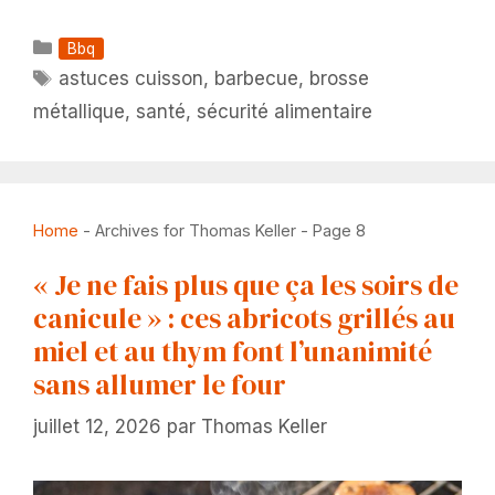
Catégories
Bbq
Étiquettes
astuces cuisson
,
barbecue
,
brosse
métallique
,
santé
,
sécurité alimentaire
Home
-
Archives for Thomas Keller
-
Page 8
« Je ne fais plus que ça les soirs de
canicule » : ces abricots grillés au
miel et au thym font l’unanimité
sans allumer le four
juillet 12, 2026
par
Thomas Keller