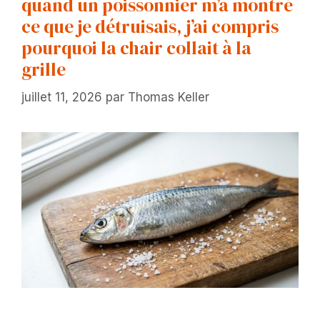
quand un poissonnier m’a montré
ce que je détruisais, j’ai compris
pourquoi la chair collait à la
grille
juillet 11, 2026
par
Thomas Keller