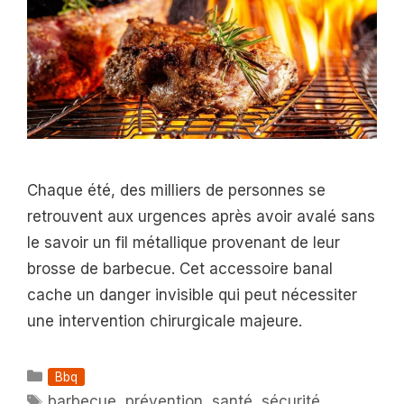
Chaque été, des milliers de personnes se
retrouvent aux urgences après avoir avalé sans
le savoir un fil métallique provenant de leur
brosse de barbecue. Cet accessoire banal
cache un danger invisible qui peut nécessiter
une intervention chirurgicale majeure.
Catégories
Bbq
Étiquettes
barbecue
,
prévention
,
santé
,
sécurité