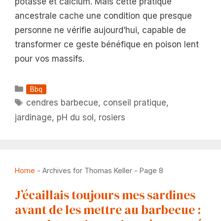
potasse et calcium. Mais cette pratique
ancestrale cache une condition que presque
personne ne vérifie aujourd’hui, capable de
transformer ce geste bénéfique en poison lent
pour vos massifs.
Catégories
Bbq
Étiquettes
cendres barbecue
,
conseil pratique
,
jardinage
,
pH du sol
,
rosiers
Home
-
Archives for Thomas Keller
-
Page 8
J’écaillais toujours mes sardines
avant de les mettre au barbecue :