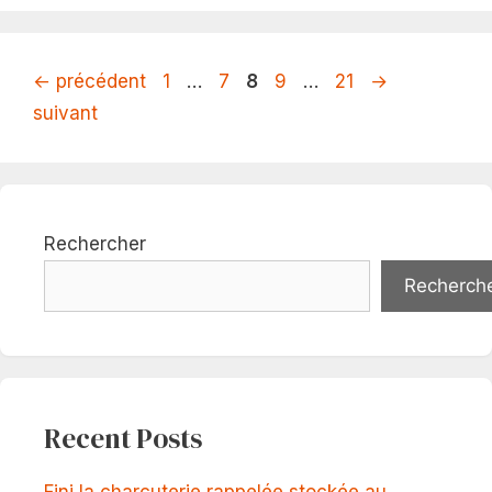
Page
Page
Page
Page
Page
←
précédent
1
…
7
8
9
…
21
→
suivant
Rechercher
Recherch
Recent Posts
Fini la charcuterie rappelée stockée au