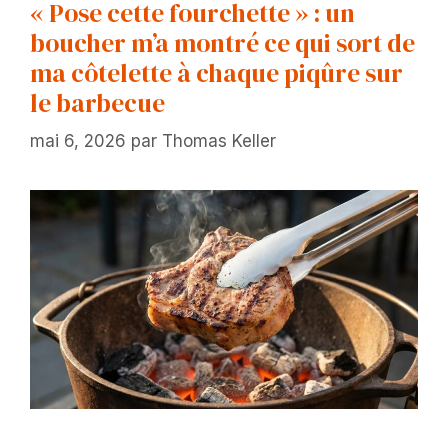
« Pose cette fourchette » : un
boucher m’a montré ce qui sort de
ma côtelette à chaque piqûre sur
le barbecue
mai 6, 2026
par
Thomas Keller