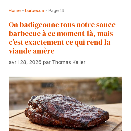
Home
-
barbecue
-
Page 14
On badigeonne tous notre sauce
barbecue à ce moment-là, mais
c’est exactement ce qui rend la
viande amère
avril 28, 2026
par
Thomas Keller