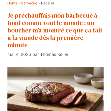
Home
-
barbecue
-
Page 14
Je préchauffais mon barbecue à
fond comme tout le monde : un
boucher m’a montré ce que ça fait
à la viande dès la première
minute
mai 4, 2026
par
Thomas Keller