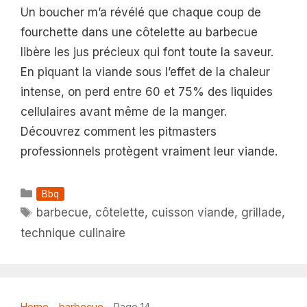
Un boucher m’a révélé que chaque coup de
fourchette dans une côtelette au barbecue
libère les jus précieux qui font toute la saveur.
En piquant la viande sous l’effet de la chaleur
intense, on perd entre 60 et 75% des liquides
cellulaires avant même de la manger.
Découvrez comment les pitmasters
professionnels protègent vraiment leur viande.
Catégories
Bbq
Étiquettes
barbecue
,
côtelette
,
cuisson viande
,
grillade
,
technique culinaire
Home
-
barbecue
-
Page 14