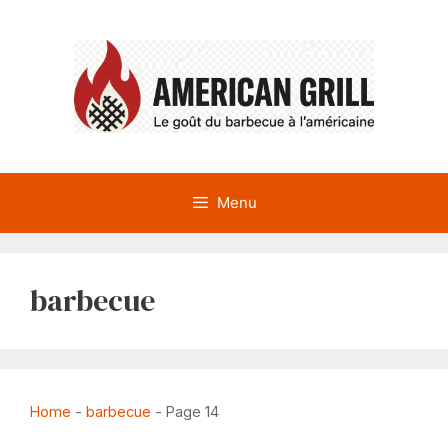
Aller
au
contenu
Menu
barbecue
Home
-
barbecue
-
Page 14