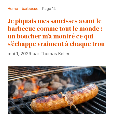
Home
-
barbecue
-
Page 14
Je piquais mes saucisses avant le
barbecue comme tout le monde :
un boucher m’a montré ce qui
s’échappe vraiment à chaque trou
mai 1, 2026
par
Thomas Keller