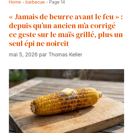
Home
-
barbecue
-
Page 14
« Jamais de beurre avant le feu » :
depuis qu’un ancien m’a corrigé
ce geste sur le maïs grillé, plus un
seul épi ne noircit
mai 5, 2026
par
Thomas Keller