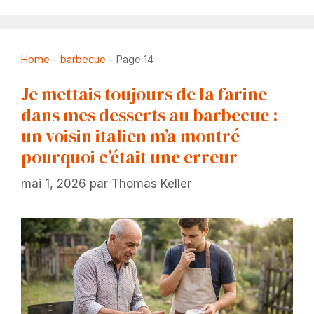
Home
-
barbecue
-
Page 14
Je mettais toujours de la farine
dans mes desserts au barbecue :
un voisin italien m’a montré
pourquoi c’était une erreur
mai 1, 2026
par
Thomas Keller