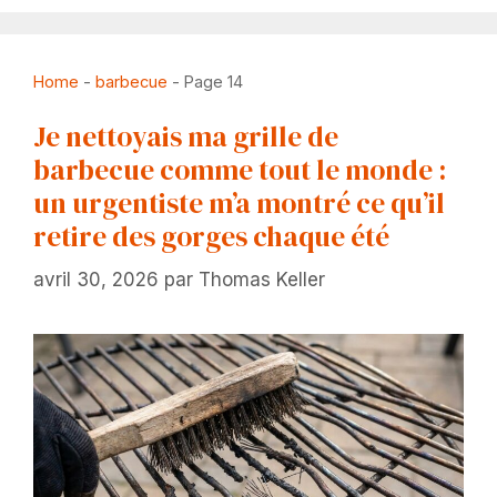
Home
-
barbecue
-
Page 14
Je nettoyais ma grille de
barbecue comme tout le monde :
un urgentiste m’a montré ce qu’il
retire des gorges chaque été
avril 30, 2026
par
Thomas Keller