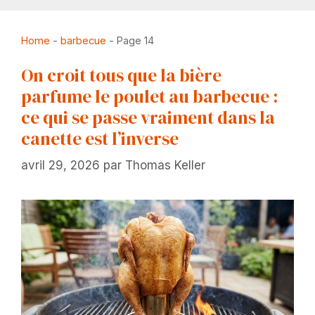
Home
-
barbecue
-
Page 14
On croit tous que la bière
parfume le poulet au barbecue :
ce qui se passe vraiment dans la
canette est l’inverse
avril 29, 2026
par
Thomas Keller