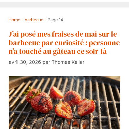
Home
-
barbecue
-
Page 14
J’ai posé mes fraises de mai sur le
barbecue par curiosité : personne
n’a touché au gâteau ce soir-là
avril 30, 2026
par
Thomas Keller