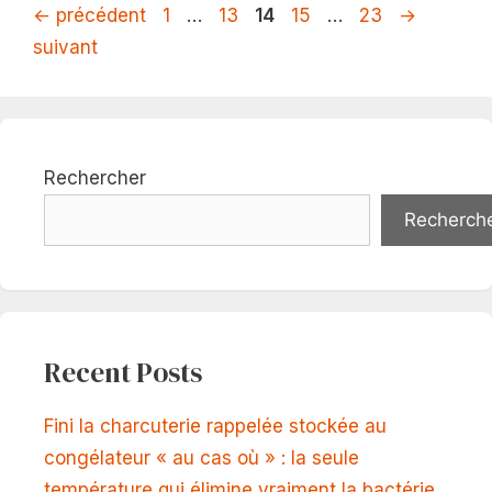
Page
Page
Page
Page
Page
←
précédent
1
…
13
14
15
…
23
→
suivant
Rechercher
Recherch
Recent Posts
Fini la charcuterie rappelée stockée au
congélateur « au cas où » : la seule
température qui élimine vraiment la bactérie